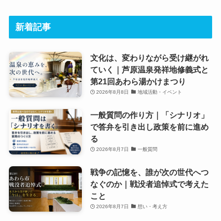
新着記事
文化は、変わりながら受け継がれ
ていく｜芦原温泉発祥地修義式と
第21回あわら湯かけまつり
2026年8月8日
地域活動・イベント
一般質問の作り方｜「シナリオ」
で答弁を引き出し政策を前に進め
る
2026年8月7日
一般質問
戦争の記憶を、誰が次の世代へつ
なぐのか｜戦没者追悼式で考えた
こと
2026年8月7日
想い・考え方